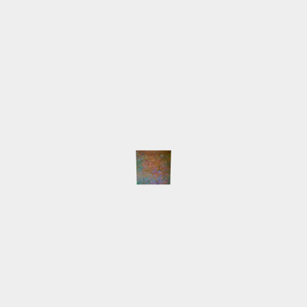
Einwohnern hier höher liegen könnte als in
Hamburg – was man allerdings nur
bemerkt, wenn man sich tatsächlich mit
dem Ort beschäftigt und nicht nur mit
seinem Ego. Ein Beispiel ist Schwensholz,
der Ort in dem ich jetzt lebe. Allein an
meinem Ende der Straße – bestehend aus
sechs Häusern sind zwei davon
Künstlerhäuser, im nächsten Ort sieht es
ähnlich aus, hier gibt es Künstlerkolonien,
Solokünstler, Kuratoren, Dozenten,
Bildhauerhöfe, Schlösser mit
Kunstsammlungen, Akademien – nicht alles
der Öffentlichkeit zugänglich, weil viele
Künstler sich hierher zurückgezogen
haben, um sich in Ruhe ihrer Kunst zu
widmen – so wie ich. Bitte mich nicht
missverstehen, jeder so, wie er es mag, es
hat ja immerhin einen gewissen
Unterhaltungswert diese
Selbstdarstellungskünstler zu beobachten,