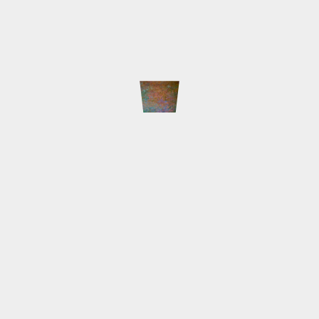
h Majakowski war eine
hthin. Sein Werk strahlt
naus. Er hat allgemein
ert. Sein Aktivismus als
ssen und auch bei engen
noch grenzenlos […]