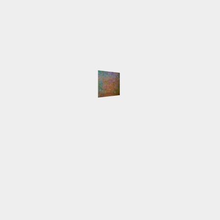
Zur Zeit nur auf Vereinbarung und wenn offen dann
offen
Postanschrift
Schwensholz 4
24376 Hasselberg
Werkstattgalerie
Querstraße 21
24376 Kappeln
Telefon
0171-1551516 Lilia
0170-2074694 Michael
Email
info@lilia-nour.de
SCHLAGWÖRTER
Atelier
Ausstellungen
Arbeiten
Beleuchtung
English
Event
Hafen
HafenCity
Freihafenelbbrücken
Gemälde
Hamburg
Innokenti
Live-Malen
Baranov
Keilrahmen
LED
Licht
Majakowski
NordArt
Portait
Speicherstadt
Presse
Pyramide
Schlepper
Workshop