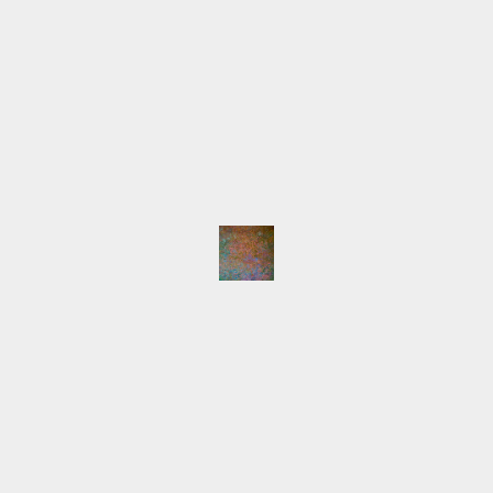
Innokenti Baranov und Lilia Nour
stellen neue Werke in der Speicherstadt
aus
Innokenti Baranov wurde 1974 in Moskau geboren.
Er studierte Grafik an der renommierten
Kunstfachhochschule in Moskau sowie Malerei und
Trickfilm an der Hochschule für angewandte Kunst in
Wien (Prof. Attersee). Bereits seit dieser Zeit rege
Ausstellungspraxis vor allem in Deutschland und
Österreich. Baranov arbeitet in Wien, Moskau, New
York, Berlin, Hamburg und Frankfurt als Maler, […]
Mehr
«
‹
15
16
17
18