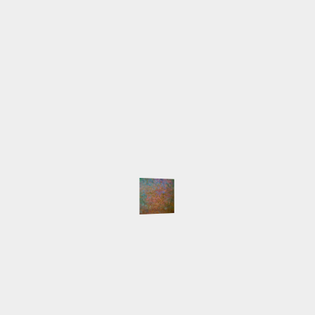
info@lilia-nour.de
SCHLAGWÖRTER
Atelier
Ausstellungen
Arbeiten
Beleuchtung
English
Event
Hafen
HafenCity
Freihafenelbbrücken
Gemälde
Hamburg
Innokenti
Live-Malen
Baranov
Keilrahmen
LED
Licht
Majakowski
NordArt
Portait
Speicherstadt
Presse
Pyramide
Schlepper
Workshop
NEUESTE BEITRÄGE
Auswärtsspiel
NordArt 2025 beendet
Keine Segelboote
Klein, fein und mein
Die NordArt 2025 ist eröffnet