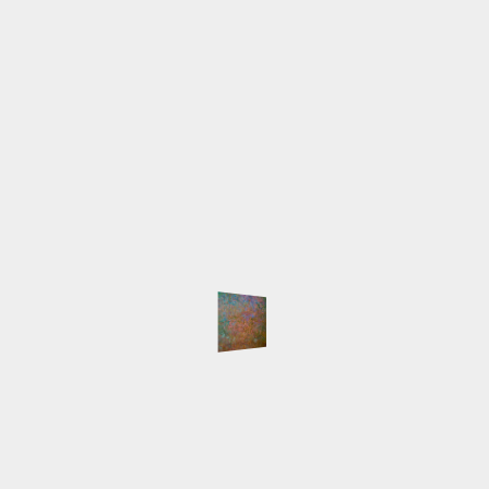
0170-2074694 Michael
Email
info@lilia-nour.de
SCHLAGWÖRTER
Atelier
Ausstellungen
Arbeiten
Beleuchtung
English
Event
Hafen
HafenCity
Freihafenelbbrücken
Gemälde
Hamburg
Innokenti
Live-Malen
Baranov
Keilrahmen
LED
Licht
Majakowski
NordArt
Portait
Speicherstadt
Presse
Pyramide
Schlepper
Workshop
NEUESTE BEITRÄGE
Auswärtsspiel
NordArt 2025 beendet
Keine Segelboote
Klein, fein und mein