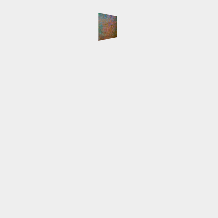
info@lilia-nour.de
SCHLAGWÖRTER
Atelier
Ausstellungen
Arbeiten
Beleuchtung
English
Event
Hafen
HafenCity
Freihafenelbbrücken
Gemälde
Hamburg
Innokenti
Live-Malen
Baranov
Keilrahmen
LED
Licht
Majakowski
NordArt
Portait
Speicherstadt
Presse
Pyramide
Schlepper
Workshop
NEUESTE BEITRÄGE
Auswärtsspiel
NordArt 2025 beendet
Keine Segelboote
Klein, fein und mein
Die NordArt 2025 ist eröffnet