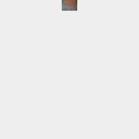
 BEITRÄGE
KUNSTSZENE
iel
CAP Kuwait
Galerien in Hamburg e.V.
25 beendet
NordArt
lboote