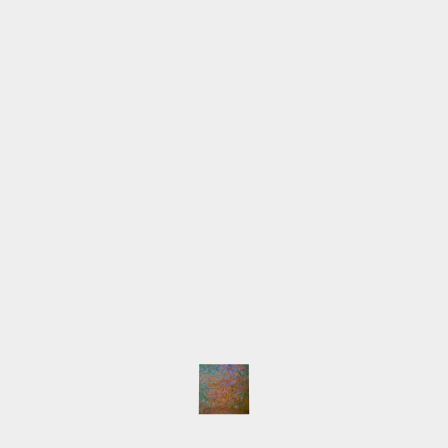
offen
Postanschrift
Schwensholz 4
24376 Hasselberg
Werkstattgalerie
Querstraße 21
24376 Kappeln
Telefon
0171-1551516 Lilia
0170-2074694 Michael
Email
info@lilia-nour.de
SCHLAGWÖRTER
Atelier
Ausstellungen
Arbeiten
Beleuchtung
English
Event
Hafen
HafenCity
Freihafenelbbrücken
Gemälde
Hamburg
Innokenti
Live-Malen
Baranov
Keilrahmen
LED
Licht
Majakowski
NordArt
Portait
Speicherstadt
Presse
Pyramide
Schlepper
Workshop
NEUESTE BEITRÄGE