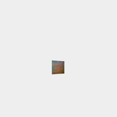
SCHLAGWÖRTER
Atelier
Ausstellungen
Arbeiten
Beleuchtung
English
Event
Hafen
HafenCity
Freihafenelbbrücken
Gemälde
Hamburg
Innokenti
Live-Malen
Baranov
Keilrahmen
LED
Licht
Majakowski
NordArt
Portait
Speicherstadt
Presse
Pyramide
Schlepper
Workshop
NEUESTE BEITRÄGE
Auswärtsspiel
NordArt 2025 beendet
Keine Segelboote
Klein, fein und mein
Die NordArt 2025 ist eröffnet
NordArt 2025 – Here I come