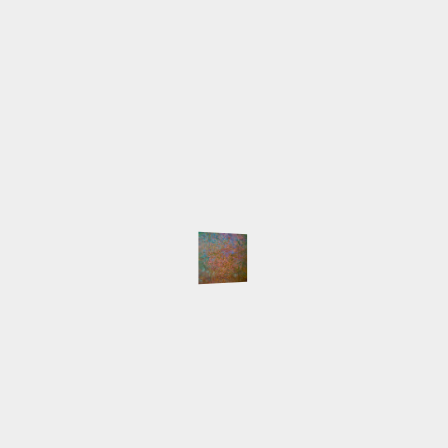
SCHLAGWÖRTER
Atelier
Ausstellungen
Arbeiten
Beleuchtung
English
Event
Hafen
HafenCity
Freihafenelbbrücken
Gemälde
Hamburg
Innokenti
Live-Malen
Baranov
Keilrahmen
LED
Licht
Majakowski
NordArt
Portait
Speicherstadt
Presse
Pyramide
Schlepper
Workshop
NEUESTE BEITRÄGE
Auswärtsspiel
NordArt 2025 beendet
Keine Segelboote
Klein, fein und mein
Die NordArt 2025 ist eröffnet
NordArt 2025 – Here I come