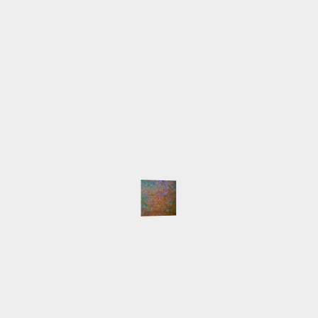
info@lilia-nour.de
SCHLAGWÖRTER
Atelier
Ausstellungen
Arbeiten
Beleuchtung
English
Event
Hafen
HafenCity
Freihafenelbbrücken
Gemälde
Hamburg
Innokenti
Live-Malen
Baranov
Keilrahmen
LED
Licht
Majakowski
NordArt
Portait
Speicherstadt
Presse
Pyramide
Schlepper
Workshop
NEUESTE BEITRÄGE
Auswärtsspiel
NordArt 2025 beendet
Keine Segelboote
Klein, fein und mein
Die NordArt 2025 ist eröffnet