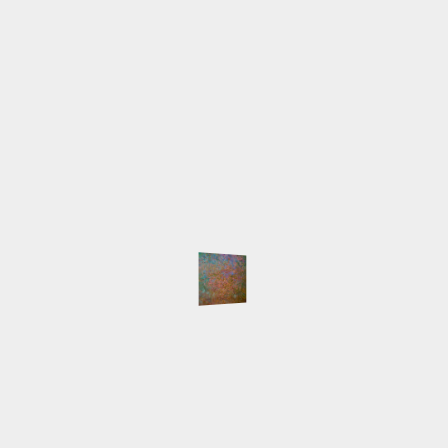
info@lilia-nour.de
SCHLAGWÖRTER
Atelier
Ausstellungen
Arbeiten
Beleuchtung
English
Event
Hafen
HafenCity
Freihafenelbbrücken
Gemälde
Hamburg
Innokenti
Live-Malen
Baranov
Keilrahmen
LED
Licht
Majakowski
NordArt
Portait
Speicherstadt
Presse
Pyramide
Schlepper
Workshop
NEUESTE BEITRÄGE
Auswärtsspiel
NordArt 2025 beendet
Keine Segelboote
Klein, fein und mein
Die NordArt 2025 ist eröffnet