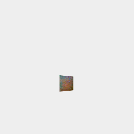
info@lilia-nour.de
SCHLAGWÖRTER
Atelier
Ausstellungen
Arbeiten
Beleuchtung
English
Event
Hafen
HafenCity
Freihafenelbbrücken
Gemälde
Hamburg
Innokenti
Live-Malen
Baranov
Keilrahmen
LED
Licht
Majakowski
NordArt
Portait
Speicherstadt
Presse
Pyramide
Schlepper
Workshop
NEUESTE BEITRÄGE
Auswärtsspiel
NordArt 2025 beendet
Keine Segelboote
Klein, fein und mein
Die NordArt 2025 ist eröffnet