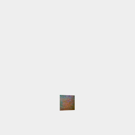
Querstraße 21
24376 Kappeln
Telefon
0171-1551516 Lilia
0170-2074694 Michael
Email
info@lilia-nour.de
SCHLAGWÖRTER
Atelier
Ausstellungen
Arbeiten
Beleuchtung
English
Event
Hafen
HafenCity
Freihafenelbbrücken
Gemälde
Hamburg
Innokenti
Live-Malen
Baranov
Keilrahmen
LED
Licht
Majakowski
NordArt
Portait
Speicherstadt
Presse
Pyramide
Schlepper
Workshop
NEUESTE BEITRÄGE
Auswärtsspiel
NordArt 2025 beendet