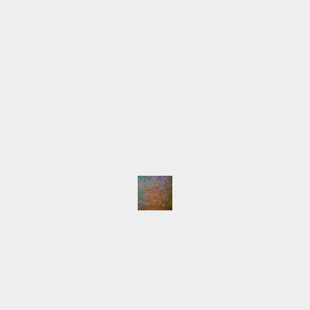
info@lilia-nour.de
SCHLAGWÖRTER
Atelier
Ausstellungen
Arbeiten
Beleuchtung
English
Event
Hafen
HafenCity
Freihafenelbbrücken
Gemälde
Hamburg
Innokenti
Live-Malen
Baranov
Keilrahmen
LED
Licht
Majakowski
NordArt
Portait
Speicherstadt
Presse
Pyramide
Schlepper
Workshop
NEUESTE BEITRÄGE
Auswärtsspiel
NordArt 2025 beendet
Keine Segelboote
Klein, fein und mein
Die NordArt 2025 ist eröffnet