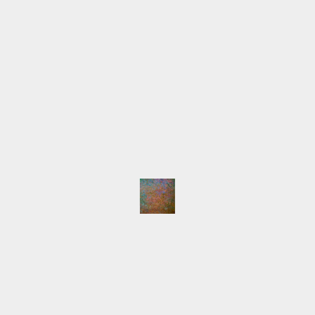
info@lilia-nour.de
SCHLAGWÖRTER
Atelier
Ausstellungen
Arbeiten
Beleuchtung
English
Event
Hafen
HafenCity
Freihafenelbbrücken
Gemälde
Hamburg
Innokenti
Live-Malen
Baranov
Keilrahmen
LED
Licht
Majakowski
NordArt
Portait
Speicherstadt
Presse
Pyramide
Schlepper
Workshop
NEUESTE BEITRÄGE
Auswärtsspiel
NordArt 2025 beendet
Keine Segelboote
Klein, fein und mein
Die NordArt 2025 ist eröffnet